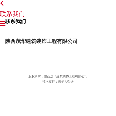
联系我们
联系我们
陕西茂华建筑装饰工程有限公司
版权所有：陕西茂华建筑装饰工程有限公司
技术支持：云鼎大数据
网站首页